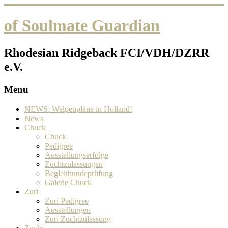
of Soulmate Guardian
Rhodesian Ridgeback FCI/VDH/DZRR
e.V.
Menu
NEWS: Welpenpläne in Holland!
News
Chuck
Chuck
Pedigree
Ausstellungserfolge
Zuchtzulassungen
Begleithundeprüfung
Galerie Chuck
Zuri
Zuri Pedigree
Ausstellungen
Zuri Zuchtzulassung