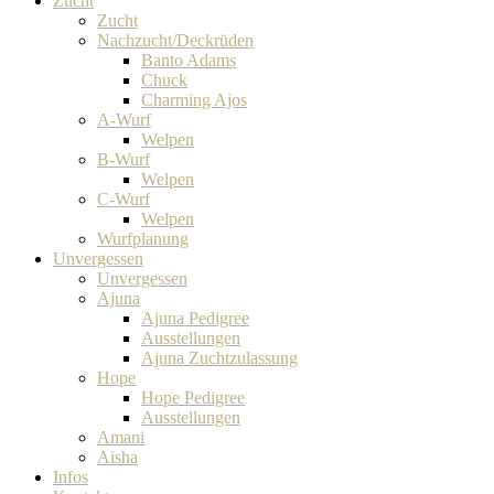
Zucht
Zucht
Nachzucht/Deckrüden
Banto Adams
Chuck
Charming Ajos
A-Wurf
Welpen
B-Wurf
Welpen
C-Wurf
Welpen
Wurfplanung
Unvergessen
Unvergessen
Ajuna
Ajuna Pedigree
Ausstellungen
Ajuna Zuchtzulassung
Hope
Hope Pedigree
Ausstellungen
Amani
Aisha
Infos