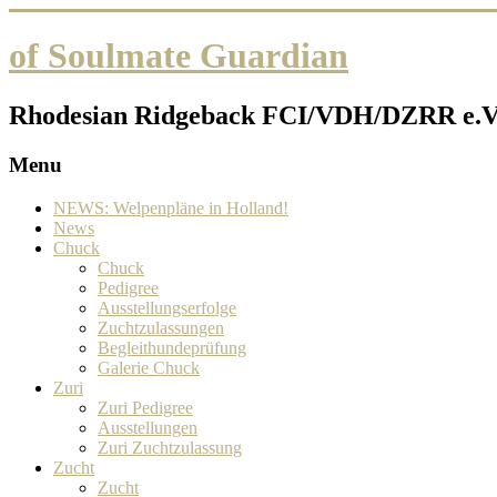
of Soulmate Guardian
Rhodesian Ridgeback FCI/VDH/DZRR e.V
Menu
NEWS: Welpenpläne in Holland!
News
Chuck
Chuck
Pedigree
Ausstellungserfolge
Zuchtzulassungen
Begleithundeprüfung
Galerie Chuck
Zuri
Zuri Pedigree
Ausstellungen
Zuri Zuchtzulassung
Zucht
Zucht