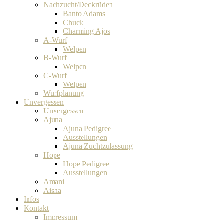
Nachzucht/Deckrüden
Banto Adams
Chuck
Charming Ajos
A-Wurf
Welpen
B-Wurf
Welpen
C-Wurf
Welpen
Wurfplanung
Unvergessen
Unvergessen
Ajuna
Ajuna Pedigree
Ausstellungen
Ajuna Zuchtzulassung
Hope
Hope Pedigree
Ausstellungen
Amani
Aisha
Infos
Kontakt
Impressum